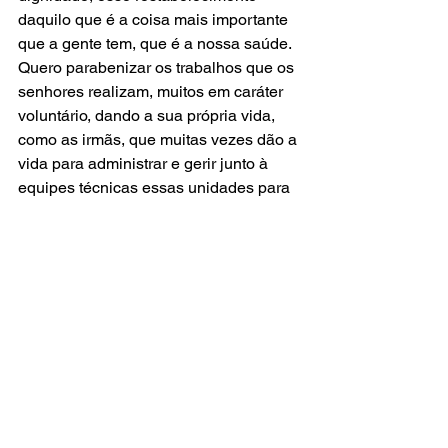
daquilo que é a coisa mais importante 
que a gente tem, que é a nossa saúde. 
Quero parabenizar os trabalhos que os 
senhores realizam, muitos em caráter 
voluntário, dando a sua própria vida, 
como as irmãs, que muitas vezes dão a 
vida para administrar e gerir junto à 
equipes técnicas essas unidades para 
promover esse atendimento da nossa 
população”, disse. 
As entidades AHESC-FEHOSC 
reconhecem e honram, da mesma 
forma, o trabalho dos parlamentares 
em defesa da saúde de Santa 
Catarina, e agradecem a receptividade 
dos pleitos apresentados e 
participação no processo de diálogo 
com o setor hospitalar, colocando-se 