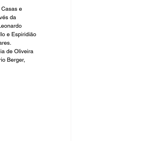
 Casas e 
vés da 
Leonardo 
lo e Espiridião 
res.  
a de Oliveira 
o Berger, 