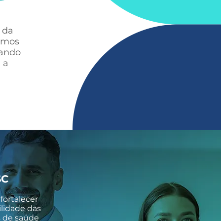
 da
iamos
cando
 a
SC
fortalecer
ilidade das
s de saúde