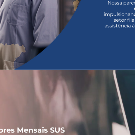
Nossa parc
impulsionan
setor fil
assistência 
ores Mensais SUS