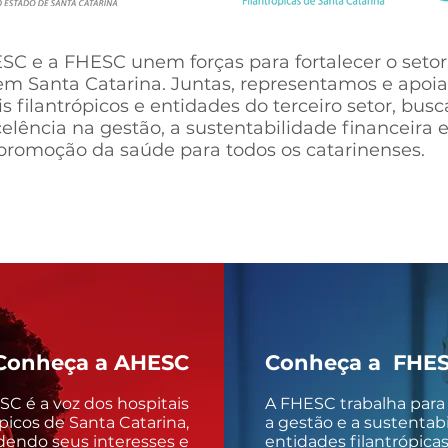
SC e a FHESC unem forças para fortalecer o setor
em Santa Catarina. Juntas, representamos e apo
is filantrópicos e entidades do terceiro setor, bus
elência na gestão, a sustentabilidade financeira e
promoção da saúde para todos os catarinenses.
onheça a AHESC
Conheça a FHE
C é a voz dos hospitais
A FHESC trabalha para 
ópicos de Santa Catarina,
a gestão e a sustentab
endo seus interesses e
entidades filantrópica