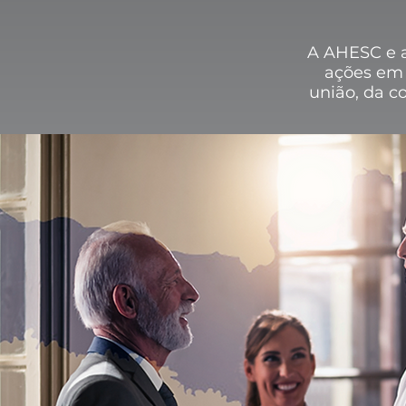
A AHESC e 
ações em 
união, da c