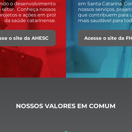
ndo o desenvolvimento
em Santa Catarina. C
 setor. Conheça nossos
nossos serviços, projet
 projetos e ações em prol
que contribuem para 
da saúde catarinense.
mais saudável para tod
sse o site da AHESC
Acesse o site da F
NOSSOS VALORES EM COMUM