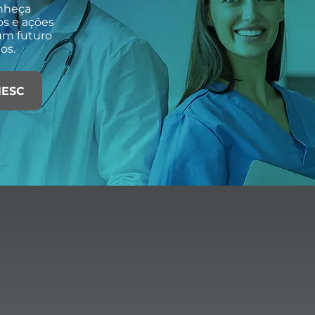
onheça
os e ações
um futuro
os.
HESC