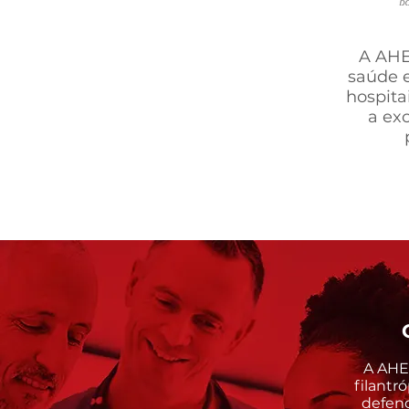
A AHE
saúde 
hospita
a exc
C
A AHES
filantr
defend