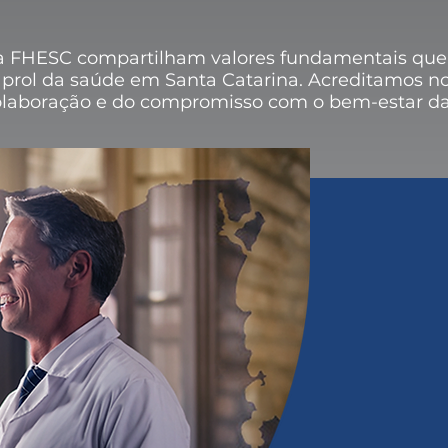
a FHESC compartilham valores fundamentais que
prol da saúde em Santa Catarina. Acreditamos n
olaboração e do compromisso com o bem-estar da