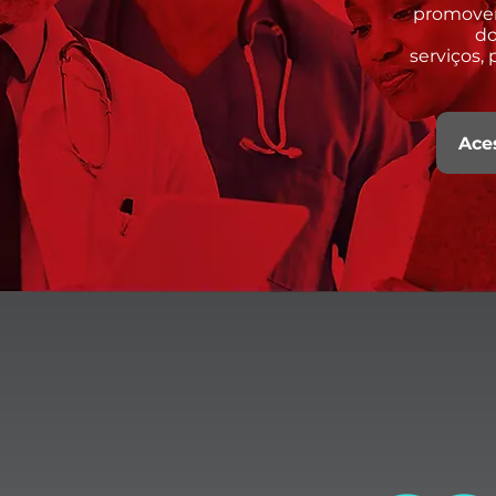
promove
do
serviços,
Ace