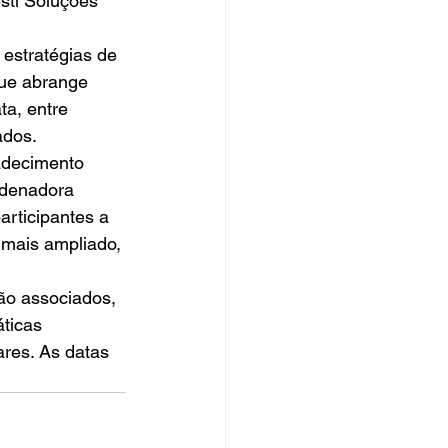
sti Soluções 
estratégias de 
que abrange 
ta, entre 
ados. 
adecimento 
rdenadora 
rticipantes a 
 mais ampliado, 
ão associados, 
ticas 
ares. As datas 