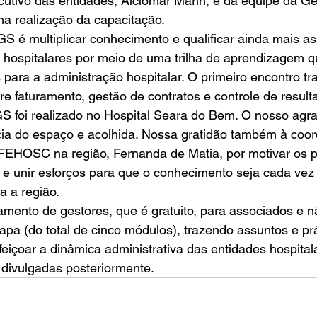
ecutivo das entidades, Alciomar Marin, e da equipe da Ge
a realização da capacitação. 
 é multiplicar conhecimento e qualificar ainda mais as 
 hospitalares por meio de uma trilha de aprendizagem 
para a administração hospitalar. O primeiro encontro tra
re faturamento, gestão de contratos e controle de result
foi realizado no Hospital Seara do Bem. O nosso agr
cia do espaço e acolhida. Nossa gratidão também à coo
EHOSC na região, Fernanda de Matia, por motivar os pa
 e unir esforços para que o conhecimento seja cada vez
 a região. 
mento de gestores, que é gratuito, para associados e n
pa (do total de cinco módulos), trazendo assuntos e prá
feiçoar a dinâmica administrativa das entidades hospital
 divulgadas posteriormente.