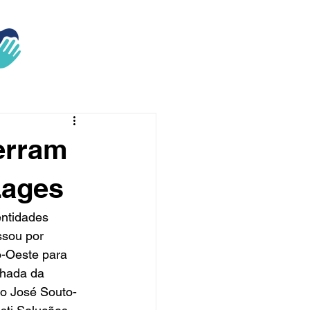
erram
Lages
ntidades 
sou por 
o-Oeste para 
nhada da 
o José Souto-