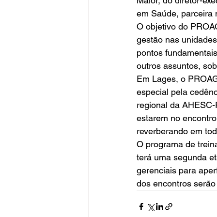
Maior, do diretor-ex
em Saúde, parceira n
O objetivo do PROAGS
gestão nas unidades
pontos fundamentais 
outros assuntos, sob
Em Lages, o PROAGS 
especial pela cedên
regional da AHESC-F
estarem no encontro
reverberando em toda
O programa de treina
terá uma segunda eta
gerenciais para aper
dos encontros serão