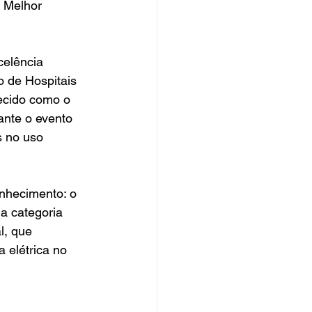
 Melhor 
celência 
o de Hospitais 
ecido como o 
ante o evento 
 no uso 
nhecimento: o 
a categoria 
l, que 
 elétrica no 