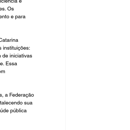
iciência e 
es. Os 
nto e para 
Catarina 
instituições: 
de iniciativas 
e. Essa 
em 
s, a Federação 
rtalecendo sua 
úde pública 