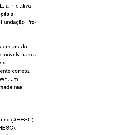
 a iniciativa 
itais 
, Fundação Pró-
ederação de 
as envolveram a 
o e 
ente correta.
MWh, um 
imada nas 
arina (AHESC) 
FHESC), 