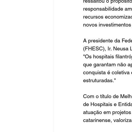
ressaltou o propósito
responsabilidade am
recursos economizad
novos investimentos
A presidente da Fede
(FHESC), Ir. Neusa L
"Os hospitais filant
que garantam não a
conquista é coletiv
estruturadas."
Com o título de Melh
de Hospitais e Enti
atuação em projetos
catarinense, valoriz