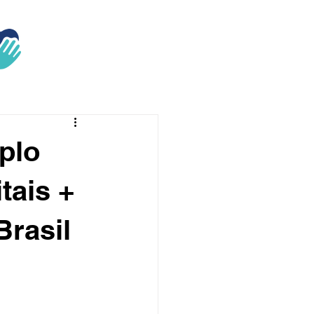
plo
tais +
Brasil