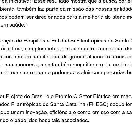
 da iniciativa: "Esse resultado mostra que a busca por ef
biental também faz parte da missão das nossas entidad
os podem ser direcionados para a melhoria do atendime
 em saúde."
ração de Hospitais e Entidades Filantrópicas de Santa 
úcio Luiz, complementou, enfatizando o papel social das 
rópicos têm um papel social de grande alcance e precisam 
penas economia, mas também respeito ao meio ambient
a e demonstra o quanto podemos evoluir com parcerias b
or Projeto do Brasil e o Prêmio O Setor Elétrico em mão
dades Filantrópicas de Santa Catarina (FHESC) segue fo
 que unem inovação, eficiência e compromisso com a sa
ando o papel dos hospitais associados.